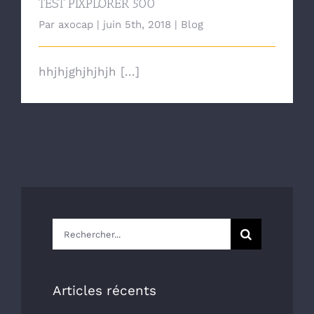
TEST PIXPLORER 500
Par
axocap
|
juin 5th, 2018
|
Blog
hhjhjghjhjhjh [...]
Rechercher:
Articles récents