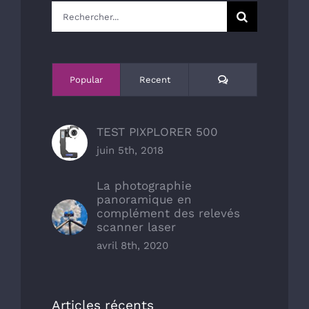
Rechercher:
Comments
Popular
Recent
TEST PIXPLORER 500
juin 5th, 2018
La photographie
panoramique en
complément des relevés
scanner laser
avril 8th, 2020
Articles récents