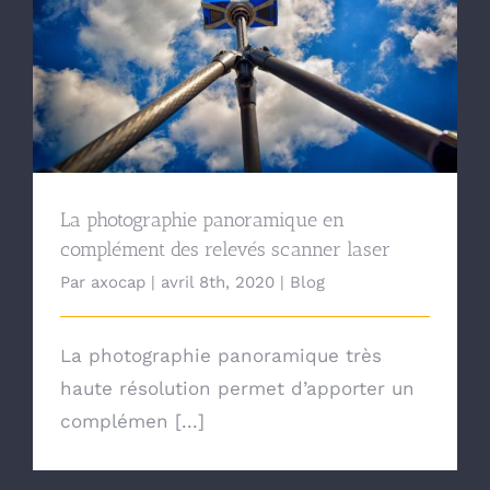
La photographie panoramique en complément des
relevés scanner laser
La photographie panoramique en
complément des relevés scanner laser
Par
axocap
|
avril 8th, 2020
|
Blog
La photographie panoramique très
haute résolution permet d’apporter un
complémen [...]